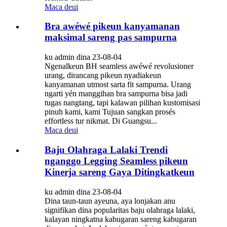
Maca deui
Bra awéwé pikeun kanyamanan
maksimal sareng pas sampurna
ku admin dina 23-08-04
Ngenalkeun BH seamless awéwé revolusioner
urang, dirancang pikeun nyadiakeun
kanyamanan utmost sarta fit sampurna. Urang
ngarti yén manggihan bra sampurna bisa jadi
tugas nangtang, tapi kalawan pilihan kustomisasi
pinuh kami, kami Tujuan sangkan prosés
effortless tur nikmat. Di Guangsu...
Maca deui
Baju Olahraga Lalaki Trendi
nganggo Legging Seamless pikeun
Kinerja sareng Gaya Ditingkatkeun
ku admin dina 23-08-04
Dina taun-taun ayeuna, aya lonjakan anu
signifikan dina popularitas baju olahraga lalaki,
kalayan ningkatna kabugaran sareng kabugaran