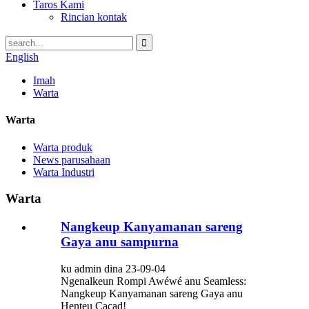
Taros Kami
Rincian kontak
English
Imah
Warta
Warta
Warta produk
News parusahaan
Warta Industri
Warta
Nangkeup Kanyamanan sareng
Gaya anu sampurna
ku admin dina 23-09-04
Ngenalkeun Rompi Awéwé anu Seamless:
Nangkeup Kanyamanan sareng Gaya anu
Henteu Cacad!