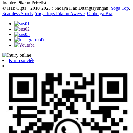
Inquiry Pikeun Pricelist
© Hak Cipta - 2010-2023 : Sadaya Hak Ditangtayungan.
Yoga Top
,
Seamless Shorts
,
Yoga Tops Pikeun Awewe
,
Olahraga Bra
,
Kirim surélék