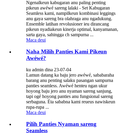
Ngenalkeun kabugaran anu paling penting
pikeun awéwé sareng lalaki - Set Kabugaran
Seamless kami, nampilkeun kombinasi leggings
anu gaya sareng bra olahraga anu ngadukung.
Ensemble latihan revolusioner ieu dirancang
pikeun nyadiakeun kinerja optimal, kanyamanan,
sarta gaya, sahingga ch sampurna ...
Maca deui
Naha Milih Panties Kami Pikeun
Awéwé?
ku admin dina 23-07-04
Lamun datang ka baju jero awéwé, sababaraha
barang anu penting salaku pasangan sampurna
panties seamless. Awéwé henteu ngan ukur
hoyong baju jero anu nyaman sareng sanjung,
tapi ogé hoyong panties anu fungsional sareng
serbaguna. Éta sababna kami reueus nawiskeun
rupa-rupa ...
Maca deui
Pilih Panties Nyaman sareng
Seamless