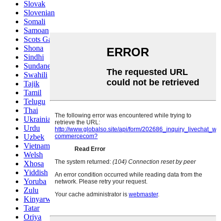
Slovak
Slovenian
Somali
Samoan
Scots Gaelic
Shona
Sindhi
Sundanese
Swahili
Tajik
Tamil
Telugu
Thai
Ukrainian
Urdu
Uzbek
Vietnamese
Welsh
Xhosa
Yiddish
Yoruba
Zulu
Kinyarwanda
Tatar
Oriya