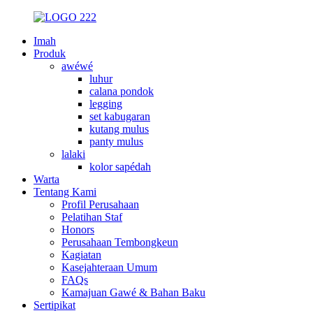
Imah
Produk
awéwé
luhur
calana pondok
legging
set kabugaran
kutang mulus
panty mulus
lalaki
kolor sapédah
Warta
Tentang Kami
Profil Perusahaan
Pelatihan Staf
Honors
Perusahaan Tembongkeun
Kagiatan
Kasejahteraan Umum
FAQs
Kamajuan Gawé & Bahan Baku
Sertipikat