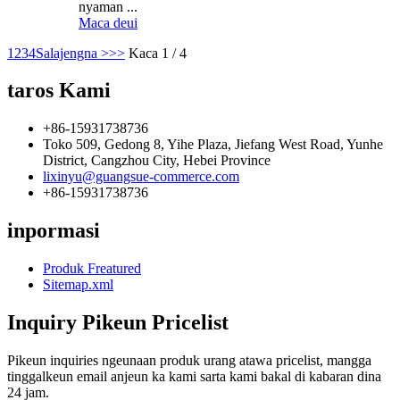
nyaman ...
Maca deui
1
2
3
4
Salajengna >
>>
Kaca 1 / 4
taros Kami
+86-15931738736
Toko 509, Gedong 8, Yihe Plaza, Jiefang West Road, Yunhe
District, Cangzhou City, Hebei Province
lixinyu@guangsue-commerce.com
+86-15931738736
inpormasi
Produk Freatured
Sitemap.xml
Inquiry Pikeun Pricelist
Pikeun inquiries ngeunaan produk urang atawa pricelist, mangga
tinggalkeun email anjeun ka kami sarta kami bakal di kabaran dina
24 jam.