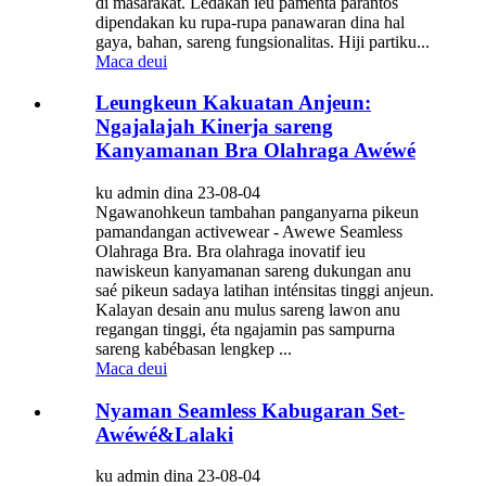
di masarakat. Ledakan ieu paménta parantos
dipendakan ku rupa-rupa panawaran dina hal
gaya, bahan, sareng fungsionalitas. Hiji partiku...
Maca deui
Leungkeun Kakuatan Anjeun:
Ngajalajah Kinerja sareng
Kanyamanan Bra Olahraga Awéwé
ku admin dina 23-08-04
Ngawanohkeun tambahan panganyarna pikeun
pamandangan activewear - Awewe Seamless
Olahraga Bra. Bra olahraga inovatif ieu
nawiskeun kanyamanan sareng dukungan anu
saé pikeun sadaya latihan inténsitas tinggi anjeun.
Kalayan desain anu mulus sareng lawon anu
regangan tinggi, éta ngajamin pas sampurna
sareng kabébasan lengkep ...
Maca deui
Nyaman Seamless Kabugaran Set-
Awéwé&Lalaki
ku admin dina 23-08-04