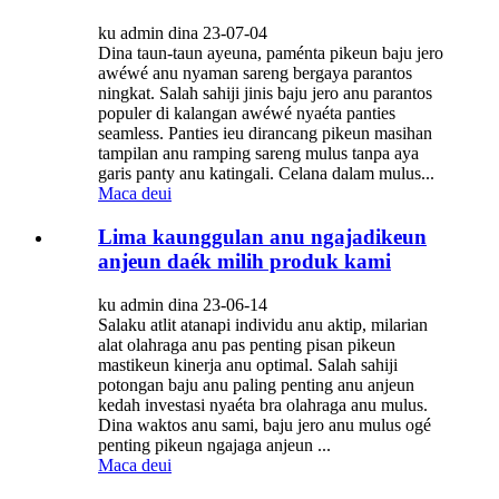
ku admin dina 23-07-04
Dina taun-taun ayeuna, paménta pikeun baju jero
awéwé anu nyaman sareng bergaya parantos
ningkat. Salah sahiji jinis baju jero anu parantos
populer di kalangan awéwé nyaéta panties
seamless. Panties ieu dirancang pikeun masihan
tampilan anu ramping sareng mulus tanpa aya
garis panty anu katingali. Celana dalam mulus...
Maca deui
Lima kaunggulan anu ngajadikeun
anjeun daék milih produk kami
ku admin dina 23-06-14
Salaku atlit atanapi individu anu aktip, milarian
alat olahraga anu pas penting pisan pikeun
mastikeun kinerja anu optimal. Salah sahiji
potongan baju anu paling penting anu anjeun
kedah investasi nyaéta bra olahraga anu mulus.
Dina waktos anu sami, baju jero anu mulus ogé
penting pikeun ngajaga anjeun ...
Maca deui