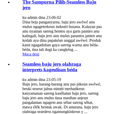
The Sampurna Pilih-Seamless Baju
jero
ku admin dina 23-06-02
Dina beja panganyarna, baju jero awéwé anu
mulus ngageterkeun industri busana. Kalayan pas
anu nyaman sareng henteu aya garis panties anu
katingali, baju jero anu mulus parantos janten anu
kedah aya dina papakéan unggal awéwé. Produk
kami ngagaduhan gaya sareng warna anu béda-
béda, tina tali dugi ka cangkéng ...
Maca deui
Seamless baju jero olahraga
interprets kageulisan béda
ku admin dina 23-05-19
Baju jero, barang-barang anu pas pikeun awéwé,
beuki seueur jalma mimiti merhatikeun
kanyamanan sareng kaséhatan baju jero, sareng
baju jero anu mulus tiasa masihan anjeun
pangalaman ngagem anu séhat sareng séhat,
mawa éfék bentuk awak. Di antarana, baju jero
olahraga seamless ngamungkinkeun y ...