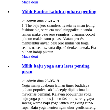
Maca deui
Milih Panties katuhu pohara penting
ku admin dina 23-05-19
1. The baju jero seamless nyaeta nyaman jeung
fashionable, sarta eta moal ninggalkeun tanda
lamun maké baju jero seamless, utamana cocog
pikeun maké usum panas. Alatan prosés
manufaktur anyar, baju jero mulus teu boga
seams na seams, sarta dipaké deukeut awak. Éta
pilihan kahiji pikeun ...
Maca deui
Milih baju yoga anu leres penting
pisan
ku admin dina 23-05-19
Yoga mangrupakeun latihan timer budidaya
pohara populér, sabab deeply dipikacinta ku
mayoritas peminat. Kalayan popularitas yoga,
baju yoga parantos janten fashion, sareng gaya
sareng warna baju yoga janten langkung rupa-
rupa. Baju yoga henteu ngan ukur geulis sareng